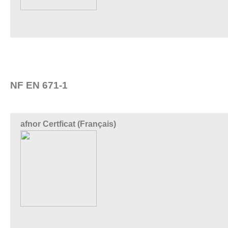
NF EN 671-1
afnor Certficat (Français)