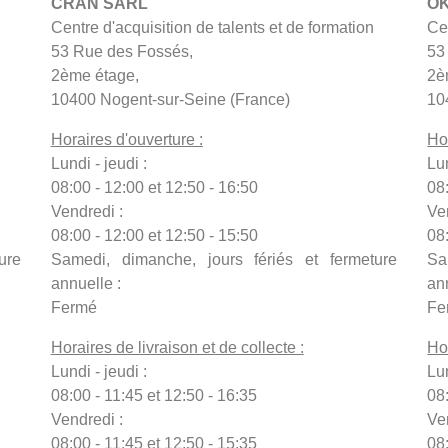
CRAN SARL
OK
Centre d'acquisition de talents et de formation
Cen
53 Rue des Fossés,
53
2ème étage,
2è
10400 Nogent-sur-Seine (France)
10
Horaires d'ouverture :
Ho
Lundi - jeudi :
Lun
08:00 - 12:00 et 12:50 - 16:50
08
Vendredi :
Ve
08:00 - 12:00 et 12:50 - 15:50
08
ure
Samedi, dimanche, jours fériés et fermeture
Sa
annuelle :
an
Fermé
Fe
Horaires de livraison et de collecte :
Hor
Lundi - jeudi :
Lun
08:00 - 11:45 et 12:50 - 16:35
08:
Vendredi :
Ve
08:00 - 11:45 et 12:50 - 15:35
08: