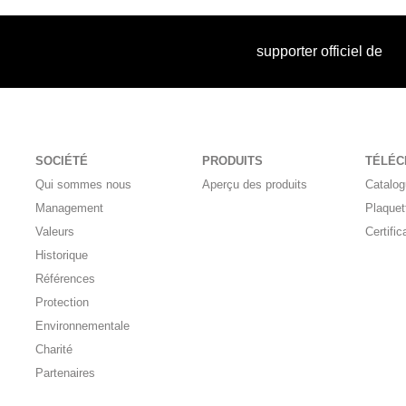
supporter officiel de
SOCIÉTÉ
PRODUITS
TÉLÉ
Qui sommes nous
Aperçu des produits
Catalo
Management
Plaquet
Valeurs
Certific
Historique
Références
Protection
Environnementale
Charité
Partenaires