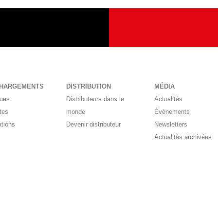
CHARGEMENTS
DISTRIBUTION
MÉDIA
gues
Distributeurs dans le
Actualités
tes
monde
Évènements
ations
Devenir distributeur
Newsletters
Actualités archivées