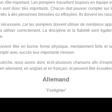
rôle important. Les pompiers travaillent toujours en équipe et
 sont donc très importants. Chacun doit pouvoir compter sur le
tés à des personnes blessées ou effrayées. Ils doivent les rassu
essaire, car les pompiers doivent utiliser de nombreux apparei
tiliser correctement. La discipline et la fiabilité sont égale
e.
oivent être en bonne forme physique, mentalement forts et s
complir avec succès leur importante mission.
utriche, nous avons donc écrit plusieurs chansons afin d'expr
n allemand, en anglais et en français, et peuvent être écoutée
Allemand
"Firefighter"